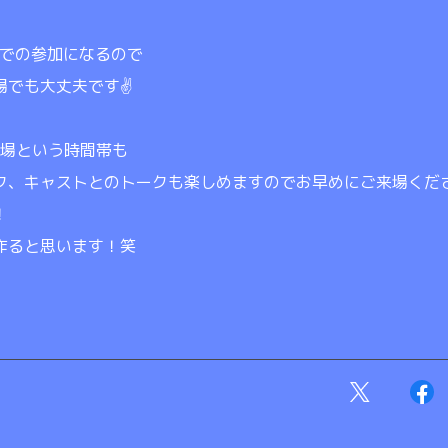
0までの参加になるので
でも大丈夫です✌️
0の開場という時間帯も
ク、キャストとのトークも楽しめますのでお早めにご来場くだ
！
作ると思います！笑