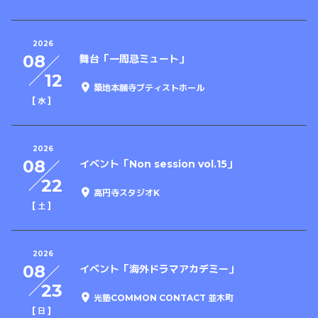
2026
08
舞台「一周忌ミュート」
12
築地本願寺ブティストホール
[
]
水
2026
08
イベント「Non session vol.15」
22
高円寺スタジオK
[
]
土
2026
08
イベント「海外ドラマアカデミー」
23
光塾COMMON CONTACT 並木町
[
]
日