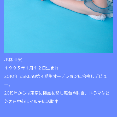
小林 亜実
１９９３年１月１２日生まれ
2010年にSKE48第４期生オーデションに合格しデビュ
ー。
2015年からは東京に拠点を移し舞台や映画、ドラマなど
芝居を中心にマルチに活動中。