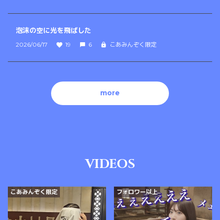
泡沫の空に光を飛ばした
2026/06/17
19
6
こあみんぞく限定
more
VIDEOS
こあみんぞく限定
フォロワー以上