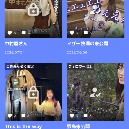
4
6
4
5
中村屋さん
マザー牧場の未公開
2026/07/04
2026/06/06
こあみんぞく限定
フォロワー以上
2
3
3
3
This is the way
猿島未公開