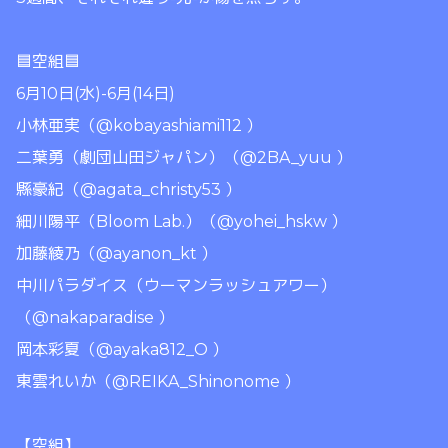
🟦空組🟦
6月10日(水)-6月(14日)
小林亜実（@kobayashiami112 ）
二葉勇（劇団山田ジャパン）（@2BA_yuu ）
縣豪紀（@agata_christy53 ）
細川陽平（Bloom Lab.）（@yohei_hskw ）
加藤綾乃（@ayanon_kt ）
中川パラダイス（ウーマンラッシュアワー）
（@nakaparadise ）
岡本彩夏（@ayaka812_O ）
東雲れいか（@REIKA_Shinonome ）
【空組】